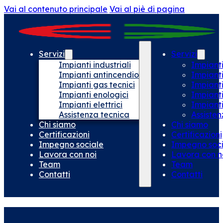
Vai al contenuto principale
Vai al piè di pagina
Servizi
Servizi
Impianti industriali
Impianti
Impianti antincendio
Impiant
Impianti gas tecnici
Impianti
Impianti enologici
Impianti
Impianti elettrici
Impianti 
Assistenza tecnica
Assisten
Chi siamo
Chi siamo
Certificazioni
Certificazioni
Impegno sociale
Impegno soci
Lavora con noi
Lavora con n
Team
Team
Contatti
Contatti