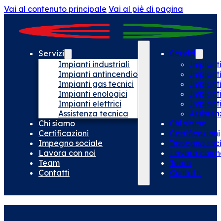
Vai al contenuto principale
Vai al piè di pagina
Servizi
Servizi
Impianti industriali
Impianti
Impianti antincendio
Impiant
Impianti gas tecnici
Impianti
Impianti enologici
Impianti
Impianti elettrici
Impianti 
Assistenza tecnica
Assisten
Chi siamo
Chi siamo
Certificazioni
Certificazioni
Impegno sociale
Impegno soci
Lavora con noi
Lavora con n
Team
Team
Contatti
Contatti