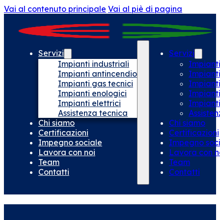
Vai al contenuto principale
Vai al piè di pagina
Servizi
Servizi
Impianti industriali
Impianti
Impianti antincendio
Impiant
Impianti gas tecnici
Impianti
Impianti enologici
Impianti
Impianti elettrici
Impianti 
Assistenza tecnica
Assisten
Chi siamo
Chi siamo
Certificazioni
Certificazioni
Impegno sociale
Impegno soci
Lavora con noi
Lavora con n
Team
Team
Contatti
Contatti