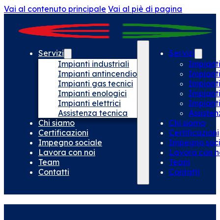
Vai al contenuto principale
Vai al piè di pagina
Servizi
Servizi
Impianti industriali
Impianti
Impianti antincendio
Impiant
Impianti gas tecnici
Impianti
Impianti enologici
Impianti
Impianti elettrici
Impianti 
Assistenza tecnica
Assisten
Chi siamo
Chi siamo
Certificazioni
Certificazioni
Impegno sociale
Impegno soci
Lavora con noi
Lavora con n
Team
Team
Contatti
Contatti